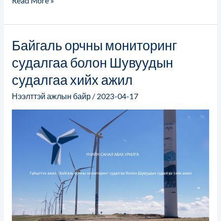
Read More »
Байгаль орчны мониторинг
Байгаль
орчны
судалгаа болон Шувуудын
мониторинг
судалгаа хийх ажил
судалгаа
болон
Нээлттэй ажлын байр
/
2023-04-17
Шувуудын
судалгаа
хийх
ажил