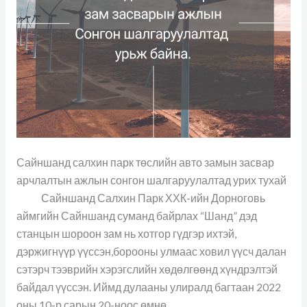
тухай
Сайншанд салхин парк төслийн авто замын засвар
арчлалтын ажлын сонгон шалгаруулалтад урих тухай
Сайншанд Салхин Парк ХХК-ийн Дорноговь
аймгийн Сайншанд суманд байрлах “Шанд” дэд
станцын шороон зам нь хотгор гүдгэр ихтэй,
дэржигнүүр үүссэн,борооны улмаас ховил үүсч далан
сэтэрч тээврийн хэрэгслийн хөдөлгөөнд хүндрэлтэй
байдал үүссэн. Иймд дулааны улиралд багтаан 2022
оны 10-р сарын 20-ноос өмнө