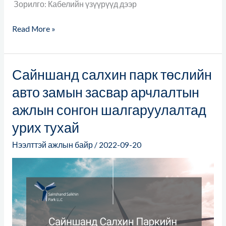
Зорилго: Кабелийн үзүүрүүд дээр
Read More »
Сайншанд салхин парк төслийн
Сайншанд
салхин
авто замын засвар арчлалтын
парк
ажлын сонгон шалгаруулалтад
төслийн
урих тухай
авто
замын
Нээлттэй ажлын байр
/
2022-09-20
засвар
арчлалтын
ажлын
сонгон
шалгаруулалтад
урих