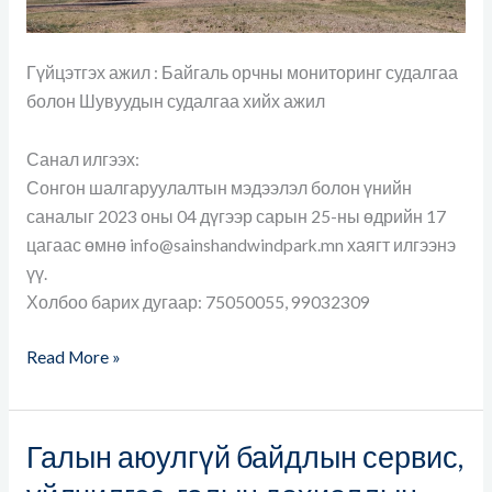
Гүйцэтгэх ажил : Байгаль орчны мониторинг судалгаа
болон Шувуудын судалгаа хийх ажил
Санал илгээх:
Сонгон шалгаруулалтын мэдээлэл болон үнийн
саналыг 2023 оны 04 дүгээр сарын 25-ны өдрийн 17
цагаас өмнө info@sainshandwindpark.mn хаягт илгээнэ
үү.
Холбоо барих дугаар: 75050055, 99032309
Read More »
Галын аюулгүй байдлын сервис,
Галын
аюулгүй