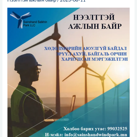
эрүүл
ахуй
ба
байгаль
орчны
мэргэжилтэн