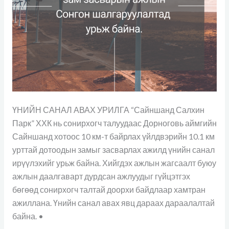
ҮНИЙН САНАЛ АВАХ УРИЛГА “Сайншанд Салхин
Парк” ХХК нь сонирхогч талуудаас Дорноговь аймгийн
Сайншанд хотоос 10 км-т байрлах үйлдвэрийн 10.1 км
урттай дотоодын замыг засварлах ажилд үнийн санал
ирүүлэхийг урьж байна. Хийгдэх ажлын жагсаалт буюу
ажлын даалгаварт дурдсан ажлуудыг гүйцэтгэх
бөгөөд сонирхогч талтай доорхи байдлаар хамтран
ажиллана. Үнийн санал авах явц дараах дараалалтай
байна. •