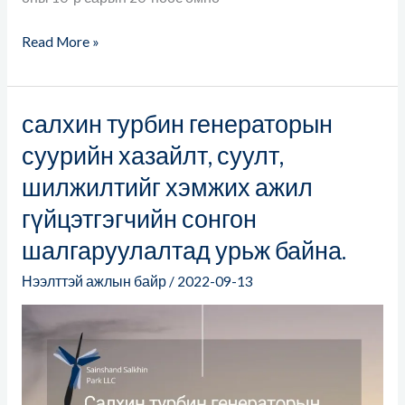
Read More »
салхин турбин генераторын
салхин
турбин
суурийн хазайлт, суулт,
генераторын
шилжилтийг хэмжих ажил
суурийн
гүйцэтгэгчийн сонгон
хазайлт,
суулт,
шалгаруулалтад урьж байна.
шилжилтийг
Нээлттэй ажлын байр
/
2022-09-13
хэмжих
ажил
гүйцэтгэгчийн
сонгон
шалгаруулалтад
урьж