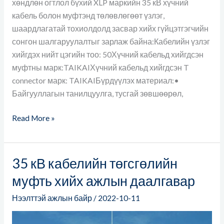
хөндлөн огтлол бүхий XLP маркийн 35 кВ хүчний
кабель болон муфтэнд төлөвлөгөөт үзлэг,
шаардлагатай тохиолдолд засвар хийх гүйцэтгэгчийн
сонгон шалгаруулалтыг зарлаж байна:Кабелийн үзлэг
хийгдэх нийт цэгийн тоо: 50Хүчний кабельд хийгдсэн
муфтны марк:TAIKAIХүчний кабельд хийгдсэн T
connector марк: TAIKAIБүрдүүлэх материал:•
Байгууллагын танилцуулга, тусгай зөвшөөрөл,
Read More »
35 кВ кабелийн төгсгөлийн
35
кВ
муфть хийх ажлын даалгавар
кабелийн
Нээлттэй ажлын байр
/
2022-10-11
төгсгөлийн
муфть