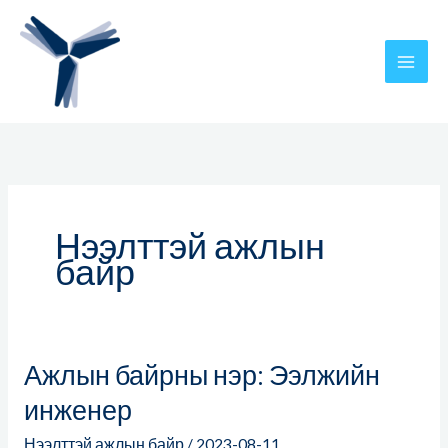
Skip
to
content
Нээлттэй ажлын
байр
Ажлын байрны нэр: Ээлжийн
Ажлын
байрны
инженер
нэр:
Нээлттэй ажлын байр
/
2023-08-11
Ээлжийн