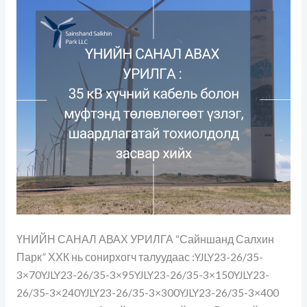
тохиолдолд
засвар
хийх
гүйцэтгэгчийн
сонгон
шалгаруулалт
ҮНИЙН САНАЛ АВАХ УРИЛГА “Сайншанд Салхин
Парк” ХХК нь сонирхогч талуудаас :YJLY23-26/35-
3×70YJLY23-26/35-3×95YJLY23-26/35-3×150YJLY23-
26/35-3×240YJLY23-26/35-3×300YJLY23-26/35-3×400