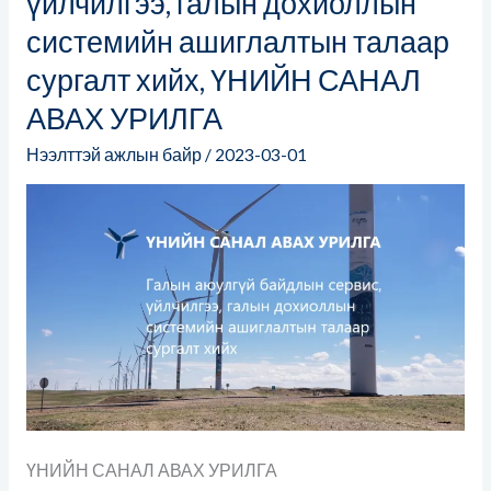
үйлчилгээ, галын дохиоллын
байдлын
системийн ашиглалтын талаар
сервис,
сургалт хийх, ҮНИЙН САНАЛ
үйлчилгээ,
галын
АВАХ УРИЛГА
дохиоллын
Нээлттэй ажлын байр
/
2023-03-01
системийн
ашиглалтын
талаар
сургалт
хийх,
ҮНИЙН
САНАЛ
АВАХ
УРИЛГА
ҮНИЙН САНАЛ АВАХ УРИЛГА