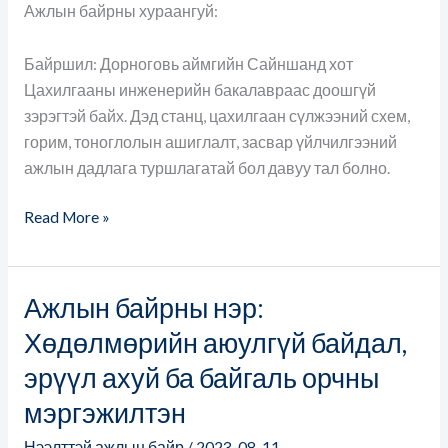
Ажлын байрны хураангуй:
Байршил: Дорноговь аймгийн Сайншанд хот
Цахилгааны инженерийн бакалавраас доошгүй
зэрэгтэй байх. Дэд станц, цахилгаан сүлжээний схем,
горим, тоноглолын ашиглалт, засвар үйлчилгээний
ажлын дадлага туршлагатай бол давуу тал болно.
Read More »
Ажлын байрны нэр:
Ажлын
байрны
Хөдөлмөрийн аюулгүй байдал,
нэр:
эрүүл ахуй ба байгаль орчны
Хөдөлмөрийн
мэргэжилтэн
аюулгүй
байдал,
Нээлттэй ажлын байр
/
2023-08-11