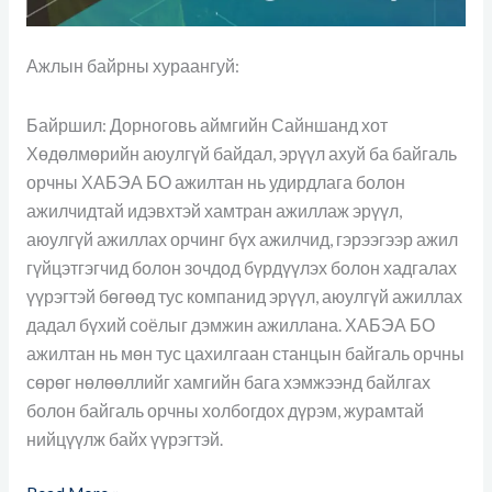
Ажлын байрны хураангуй:
Байршил: Дорноговь аймгийн Сайншанд хот
Хөдөлмөрийн аюулгүй байдал, эрүүл ахуй ба байгаль
орчны ХАБЭА БО ажилтан нь удирдлага болон
ажилчидтай идэвхтэй хамтран ажиллаж эрүүл,
аюулгүй ажиллах орчинг бүх ажилчид, гэрээгээр ажил
гүйцэтгэгчид болон зочдод бүрдүүлэх болон хадгалах
үүрэгтэй бөгөөд тус компанид эрүүл, аюулгүй ажиллах
дадал бүхий соёлыг дэмжин ажиллана. ХАБЭА БО
ажилтан нь мөн тус цахилгаан станцын байгаль орчны
сөрөг нөлөөллийг хамгийн бага хэмжээнд байлгах
болон байгаль орчны холбогдох дүрэм, журамтай
нийцүүлж байх үүрэгтэй.