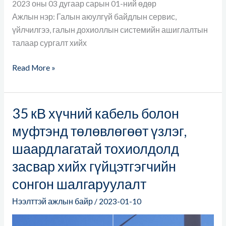
2023 оны 03 дугаар сарын 01-ний өдөр
Ажлын нэр: Галын аюулгүй байдлын сервис,
үйлчилгээ, галын дохиоллын системийн ашиглалтын
талаар сургалт хийх
Read More »
35 кВ хүчний кабель болон
35
кВ
муфтэнд төлөвлөгөөт үзлэг,
хүчний
шаардлагатай тохиолдолд
кабель
засвар хийх гүйцэтгэгчийн
болон
муфтэнд
сонгон шалгаруулалт
төлөвлөгөөт
Нээлттэй ажлын байр
/
2023-01-10
үзлэг,
шаардлагатай