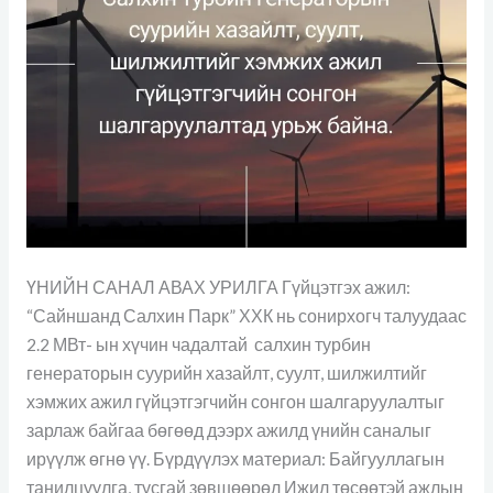
байна.
ҮНИЙН САНАЛ АВАХ УРИЛГА Гүйцэтгэх ажил:
“Сайншанд Салхин Парк” ХХК нь сонирхогч талуудаас
2.2 МВт- ын хүчин чадалтай салхин турбин
генераторын суурийн хазайлт, суулт, шилжилтийг
хэмжих ажил гүйцэтгэгчийн сонгон шалгаруулалтыг
зарлаж байгаа бөгөөд дээрх ажилд үнийн саналыг
ирүүлж өгнө үү. Бүрдүүлэх материал: Байгууллагын
танилцуулга, тусгай зөвшөөрөл Ижил төсөөтэй ажлын