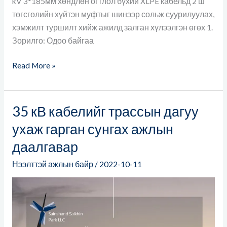
kV 3*185мм хөндлөн огтлол бүхий XLPE кабельд 2 ш
төгсгөлийн хүйтэн муфтыг шинээр сольж суурилуулах,
хэмжилт туршилт хийж ажилд залган хүлээлгэн өгөх 1.
Зорилго: Одоо байгаа
Read More »
35 кВ кабелийг трассын дагуу
35
кВ
ухаж гарган сунгах ажлын
кабелийг
даалгавар
трассын
дагуу
Нээлттэй ажлын байр
/
2022-10-11
ухаж
гарган
сунгах
ажлын