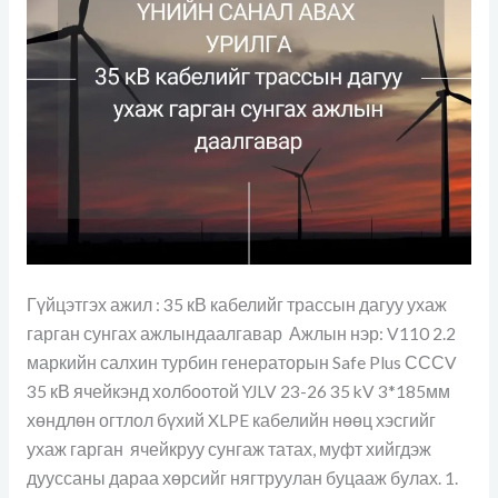
даалгавар
Гүйцэтгэх ажил : 35 кВ кабелийг трассын дагуу ухаж
гарган сунгах ажлындаалгавар Ажлын нэр: V110 2.2
маркийн салхин турбин генераторын Safe Plus СССV
35 кВ ячейкэнд холбоотой YJLV 23-26 35 kV 3*185мм
хөндлөн огтлол бүхий XLPE кабелийн нөөц хэсгийг
ухаж гарган ячейкруу сунгаж татах, муфт хийгдэж
дууссаны дараа хөрсийг нягтруулан буцааж булах. 1.