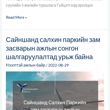
сүүлийн 3 жилийн туршлага Гүйцэтгэлд оролцох
Read More »
Сайншанд салхин паркийн зам
Сайншанд
салхин
засварын ажлын сонгон
паркийн
шалгаруулалтад урьж байна
зам
засварын
Нээлттэй ажлын байр
/
2022-08-29
ажлын
сонгон
шалгаруулалтад
урьж
байна